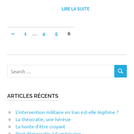
LIRE LA SUITE
Pagination
…
PREVIOUS
«
1
4
5
6
POSTS
des
publications
Search
SEARCH
for:
ARTICLES RÉCENTS
L’intervention militaire en Iran est-elle légitime ?
La théocratie, une hérésie
La honte d’être croyant
Post-démocratie à l’américaine