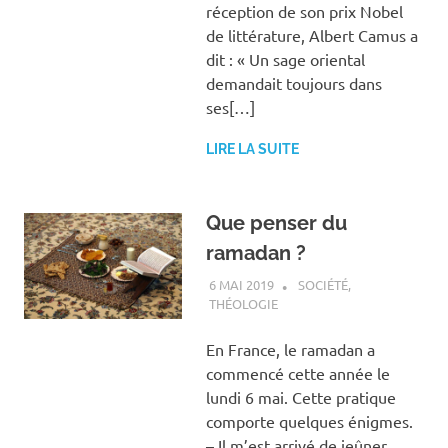
réception de son prix Nobel
de littérature, Albert Camus a
dit : « Un sage oriental
demandait toujours dans
ses[…]
LIRE LA SUITE
Que penser du
ramadan ?
6 MAI 2019
ANTOINE NOUIS
SOCIÉTÉ
,
THÉOLOGIE
En France, le ramadan a
commencé cette année le
lundi 6 mai. Cette pratique
comporte quelques énigmes.
– Il m’est arrivé de jeûner,