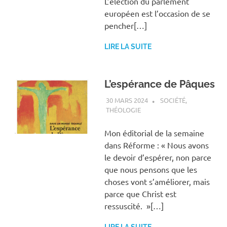
L’élection du parlement
européen est l’occasion de se
pencher[…]
LIRE LA SUITE
L’espérance de Pâques
30 MARS 2024
ANTOINE NOUIS
SOCIÉTÉ
,
THÉOLOGIE
Mon éditorial de la semaine
dans Réforme : « Nous avons
le devoir d’espérer, non parce
que nous pensons que les
choses vont s’améliorer, mais
parce que Christ est
ressuscité. »[…]
LIRE LA SUITE