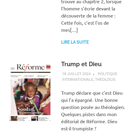
trouve au chapitre 2, lorsque
l’homme s’écrie devant la
découverte de la femme :
Cette fois, c’est l’os de
mes[…]
LIRE LA SUITE
Trump et Dieu
18 JUILLET 2024
ANTOINE NOUIS
POLITIQUE
INTERNATIONALE
,
THÉOLOGIE
Trump déclare que c’est Dieu
qui l’a épargné. Une bonne
question posée au théologien.
Quelques pistes dans mon
éditorial de Réforme. Dieu
est-il trumpiste ?