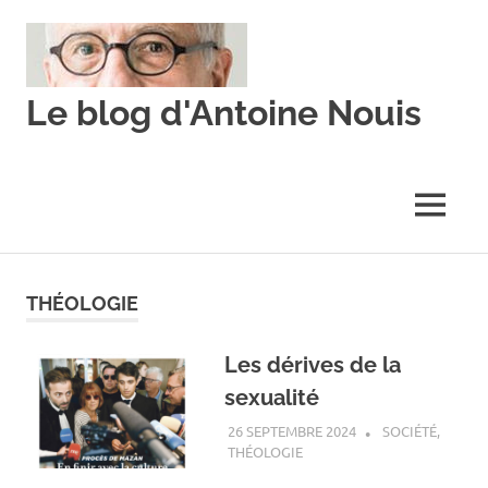
Skip
to
content
Le blog d'Antoine Nouis
MENU
THÉOLOGIE
Les dérives de la
sexualité
26 SEPTEMBRE 2024
ANTOINE NOUIS
SOCIÉTÉ
,
THÉOLOGIE