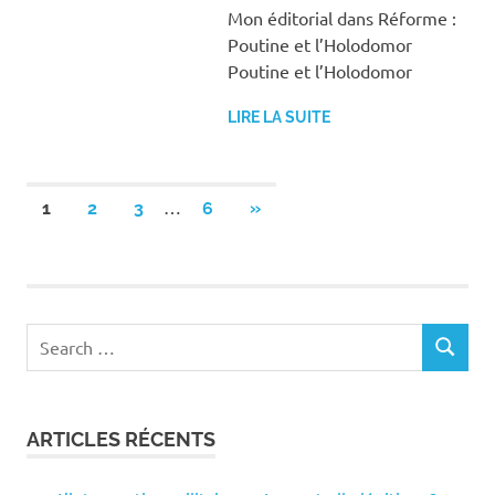
Mon éditorial dans Réforme :
Poutine et l’Holodomor
Poutine et l’Holodomor
LIRE LA SUITE
Pagination
…
NEXT
1
2
3
6
»
POSTS
des
publications
Search
SEARCH
for:
ARTICLES RÉCENTS