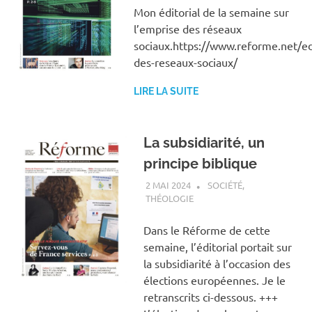
Mon éditorial de la semaine sur
l’emprise des réseaux
sociaux.https://www.reforme.net/ed
des-reseaux-sociaux/
LIRE LA SUITE
La subsidiarité, un
principe biblique
2 MAI 2024
ANTOINE NOUIS
SOCIÉTÉ
,
THÉOLOGIE
Dans le Réforme de cette
semaine, l’éditorial portait sur
la subsidiarité à l’occasion des
élections européennes. Je le
retranscrits ci-dessous. +++