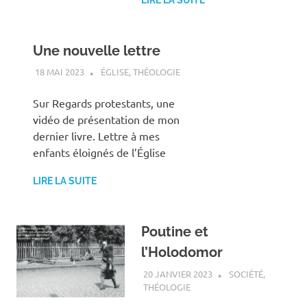
Une nouvelle lettre
18 MAI 2023
ANTOINE NOUIS
ÉGLISE
,
THÉOLOGIE
Sur Regards protestants, une
vidéo de présentation de mon
dernier livre. Lettre à mes
enfants éloignés de l’Église
LIRE LA SUITE
Poutine et
l’Holodomor
20 JANVIER 2023
ANTOINE NOUIS
SOCIÉTÉ
,
THÉOLOGIE