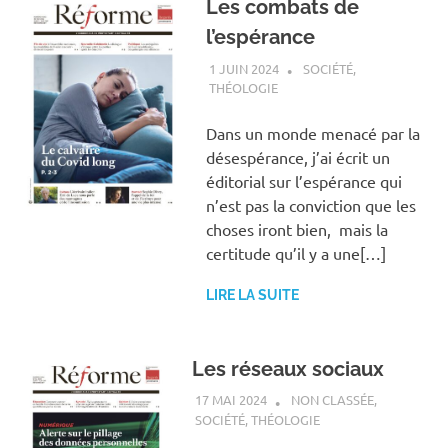
Les combats de
l’espérance
1 JUIN 2024
ANTOINE NOUIS
SOCIÉTÉ
,
THÉOLOGIE
Dans un monde menacé par la
désespérance, j’ai écrit un
éditorial sur l’espérance qui
n’est pas la conviction que les
choses iront bien, mais la
certitude qu’il y a une[…]
LIRE LA SUITE
Les réseaux sociaux
17 MAI 2024
ANTOINE NOUIS
NON CLASSÉE
,
SOCIÉTÉ
,
THÉOLOGIE