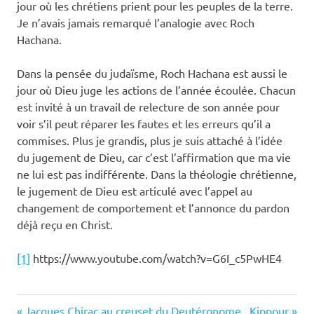
jour où les chrétiens prient pour les peuples de la terre.
Je n’avais jamais remarqué l’analogie avec Roch
Hachana.
Dans la pensée du judaïsme, Roch Hachana est aussi le
jour où Dieu juge les actions de l’année écoulée. Chacun
est invité à un travail de relecture de son année pour
voir s’il peut réparer les fautes et les erreurs qu’il a
commises. Plus je grandis, plus je suis attaché à l’idée
du jugement de Dieu, car c’est l’affirmation que ma vie
ne lui est pas indifférente. Dans la théologie chrétienne,
le jugement de Dieu est articulé avec l’appel au
changement de comportement et l’annonce du pardon
déjà reçu en Christ.
[1]
https://www.youtube.com/watch?v=G6I_c5PwHE4
Previous
Next
Jacques Chirac au creuset du Deutéronome
Kippour