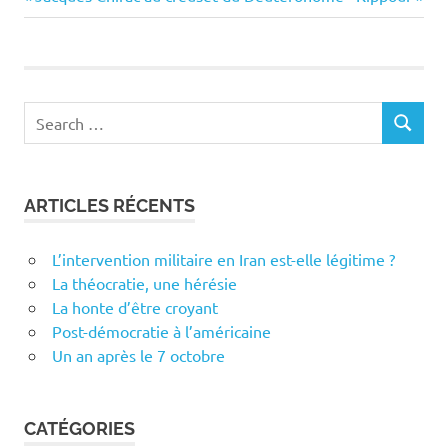
Navigation
Post:
Post:
de
l’article
Search
SEARCH
for:
ARTICLES RÉCENTS
L’intervention militaire en Iran est-elle légitime ?
La théocratie, une hérésie
La honte d’être croyant
Post-démocratie à l’américaine
Un an après le 7 octobre
CATÉGORIES