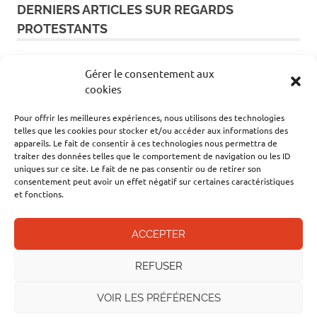
DERNIERS ARTICLES SUR REGARDS
PROTESTANTS
Promenade : La Rochelle et son musée
Gérer le consentement aux
d’histoire protestante
cookies
Livre : La haine de la culture
Pour offrir les meilleures expériences, nous utilisons des technologies
telles que les cookies pour stocker et/ou accéder aux informations des
appareils. Le fait de consentir à ces technologies nous permettra de
Livre : Là où hurle le loup chante aussi l'oiseau
traiter des données telles que le comportement de navigation ou les ID
uniques sur ce site. Le fait de ne pas consentir ou de retirer son
consentement peut avoir un effet négatif sur certaines caractéristiques
et fonctions.
Les châteaux cathares inscrits au patrimoine
mondial de l’Unesco
ACCEPTER
L’Alliance évangélique mondiale alerte l’ONU
sur la situation des chrétiens au Soudan et en
REFUSER
Ouganda
VOIR LES PRÉFÉRENCES