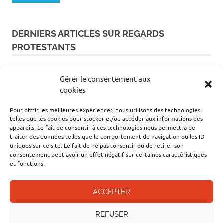
DERNIERS ARTICLES SUR REGARDS
PROTESTANTS
L’épidémie d’Ebola accélère en RDC
Gérer le consentement aux
cookies
Partez à la découverte du Paris protestant !
Pour offrir les meilleures expériences, nous utilisons des technologies
telles que les cookies pour stocker et/ou accéder aux informations des
appareils. Le fait de consentir à ces technologies nous permettra de
Promenade protestante : le château de Talcy
traiter des données telles que le comportement de navigation ou les ID
uniques sur ce site. Le fait de ne pas consentir ou de retirer son
dans le Loir-et-Cher
consentement peut avoir un effet négatif sur certaines caractéristiques
et fonctions.
Droit du sol : Donald Trump signe un décret
visant à lutter contre le « tourisme des
ACCEPTER
naissances » aux États-Unis
Présidentielle 2027 : comment s'opèrent les
ingérences russes qui ont visé plusieurs
REFUSER