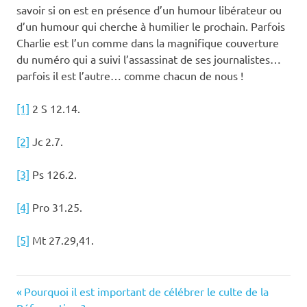
savoir si on est en présence d’un humour libérateur ou
d’un humour qui cherche à humilier le prochain. Parfois
Charlie est l’un comme dans la magnifique couverture
du numéro qui a suivi l’assassinat de ses journalistes…
parfois il est l’autre… comme chacun de nous !
[1]
2 S 12.14.
[2]
Jc 2.7.
[3]
Ps 126.2.
[4]
Pro 31.25.
[5]
Mt 27.29,41.
Previous
Navigation
Pourquoi il est important de célébrer le culte de la