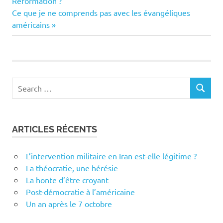
Post:
Réformation ?
de
Next
Ce que je ne comprends pas avec les évangéliques
Post:
américains
l’article
Search
SEARCH
for:
ARTICLES RÉCENTS
L’intervention militaire en Iran est-elle légitime ?
La théocratie, une hérésie
La honte d’être croyant
Post-démocratie à l’américaine
Un an après le 7 octobre