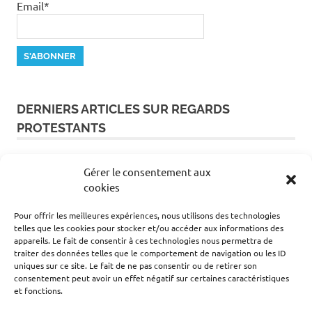
Email*
DERNIERS ARTICLES SUR REGARDS
PROTESTANTS
Méga-feux en Gironde et dans les Landes :
Gérer le consentement aux
mobilisons-nous
cookies
Fusée écrasée sur la Lune, Meta condamnée au
Pour offrir les meilleures expériences, nous utilisons des technologies
Nouveau-Mexique… Le saviez-vous ? Trois
telles que les cookies pour stocker et/ou accéder aux informations des
appareils. Le fait de consentir à ces technologies nous permettra de
infos futiles ou pas
Promenade : La Rochelle et son musée
traiter des données telles que le comportement de navigation ou les ID
uniques sur ce site. Le fait de ne pas consentir ou de retirer son
d’histoire protestante
consentement peut avoir un effet négatif sur certaines caractéristiques
et fonctions.
Livre : La haine de la culture