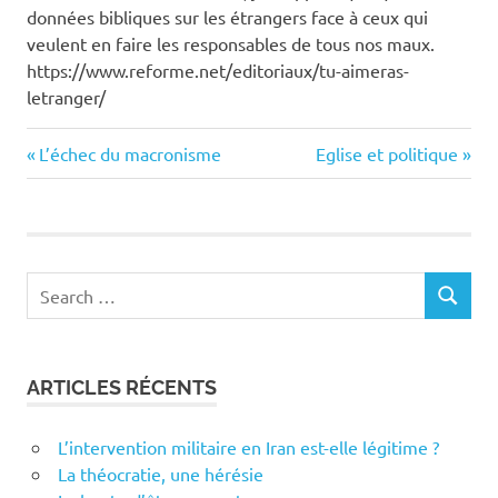
données bibliques sur les étrangers face à ceux qui
veulent en faire les responsables de tous nos maux.
https://www.reforme.net/editoriaux/tu-aimeras-
letranger/
Previous
Next
Navigation
L’échec du macronisme
Eglise et politique
Post:
Post:
de
l’article
Search
SEARCH
for:
ARTICLES RÉCENTS
L’intervention militaire en Iran est-elle légitime ?
La théocratie, une hérésie