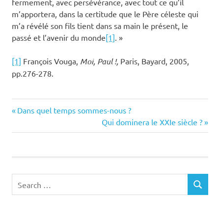
fermement, avec persévérance, avec tout ce qu’il
m’apportera, dans la certitude que le Père céleste qui
m’a révélé son fils tient dans sa main le présent, le
passé et l’avenir du monde
[1]
. »
[1]
François Vouga,
Moi, Paul !,
Paris, Bayard, 2005,
pp.276-278.
Previous
Navigation
Dans quel temps sommes-nous ?
Post:
Next
Qui dominera le XXIe siècle ?
de
Post:
l’article
Search
SEARCH
for: