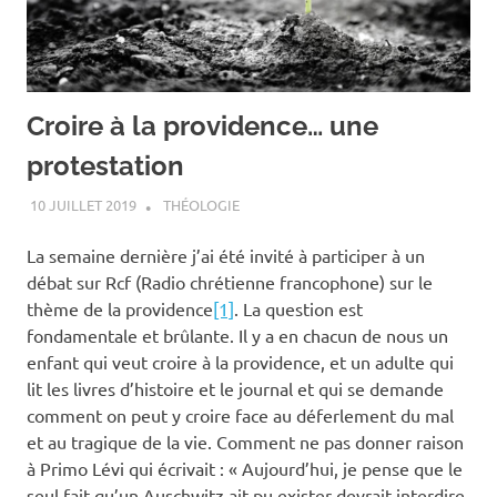
Croire à la providence… une
protestation
10 JUILLET 2019
ANTOINE NOUIS
THÉOLOGIE
La semaine dernière j’ai été invité à participer à un
débat sur Rcf (Radio chrétienne francophone) sur le
thème de la providence
[1]
. La question est
fondamentale et brûlante. Il y a en chacun de nous un
enfant qui veut croire à la providence, et un adulte qui
lit les livres d’histoire et le journal et qui se demande
comment on peut y croire face au déferlement du mal
et au tragique de la vie. Comment ne pas donner raison
à Primo Lévi qui écrivait : « Aujourd’hui, je pense que le
seul fait qu’un Auschwitz ait pu exister devrait interdire