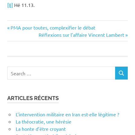
[8]
Hé 11.13.
Previous
Navigation
PMA pour toutes, complexifier le débat
Post:
Next
Réflexions sur l’affaire Vincent Lambert
de
Post:
l’article
Search
SEARCH
for:
ARTICLES RÉCENTS
L’intervention militaire en Iran est-elle légitime ?
La théocratie, une hérésie
La honte d’être croyant