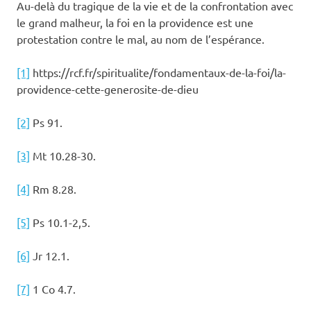
Au-delà du tragique de la vie et de la confrontation avec
le grand malheur, la foi en la providence est une
protestation contre le mal, au nom de l’espérance.
[1]
https://rcf.fr/spiritualite/fondamentaux-de-la-foi/la-
providence-cette-generosite-de-dieu
[2]
Ps 91.
[3]
Mt 10.28-30.
[4]
Rm 8.28.
[5]
Ps 10.1-2,5.
[6]
Jr 12.1.
[7]
1 Co 4.7.