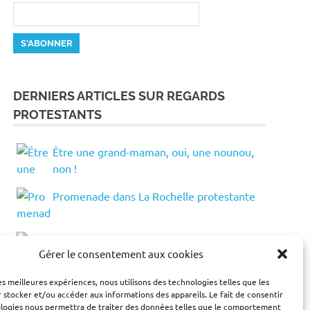
DERNIERS ARTICLES SUR REGARDS
PROTESTANTS
Être une grand-maman, oui, une nounou,
non !
Promenade dans La Rochelle protestante
Exposition et performances spirituelles à
Gérer le consentement aux cookies
la Salpêtrière, à Paris
les meilleures expériences, nous utilisons des technologies telles que les
Un "personal Jesus" et des dilemmes
 stocker et/ou accéder aux informations des appareils. Le fait de consentir
ologies nous permettra de traiter des données telles que le comportement