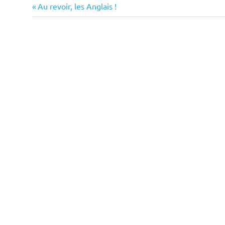
Previous
Navigation
Au revoir, les Anglais !
Post:
de
l’article