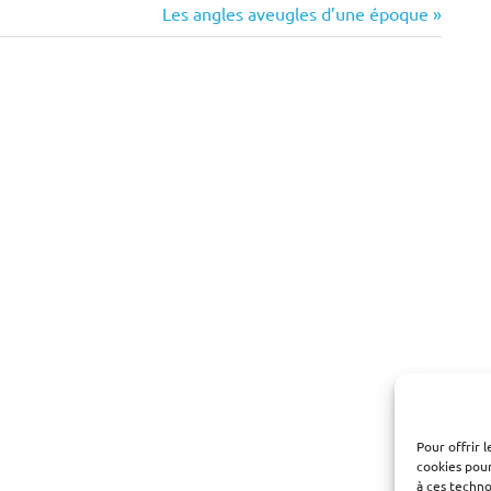
Next
Les angles aveugles d’une époque
Post:
Pour offrir 
cookies pour
à ces techn