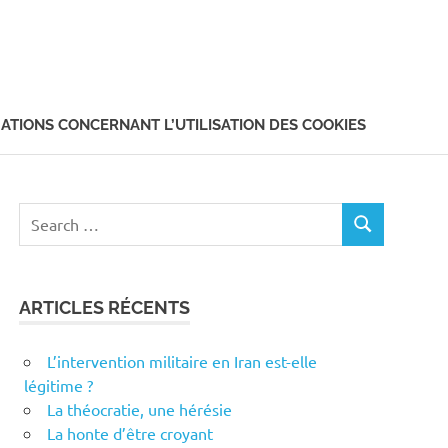
ATIONS CONCERNANT L’UTILISATION DES COOKIES
Search
SEARCH
for:
ARTICLES RÉCENTS
L’intervention militaire en Iran est-elle
légitime ?
La théocratie, une hérésie
La honte d’être croyant